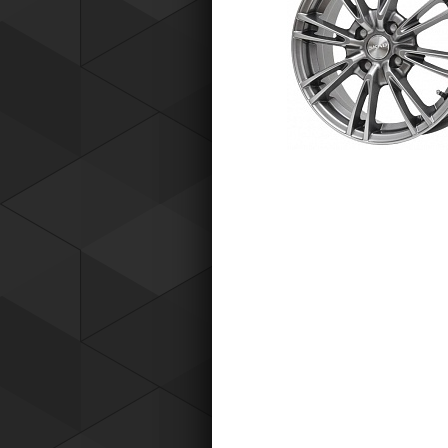
Tyres) защищает от эксплуатацио
повреждений — проколов, порезов
разрывов и вздутий боковины.