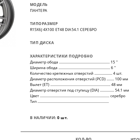
нных
на все автомобили.
покупо
МОДЕЛЬ
,
так чт
ПАНТЕРА
все тов
ТИПОРАЗМЕР
R15X6J 4X100 ET48 DIA54.1 СЕРЕБРО
ТИП ДИСКА
ХАРАКТЕРИСТИКИ ПОДРОБНО
Диаметр обода ...................................................... 15 ''
Ширина обода ....................................................... 6 ''
Количество крепежных отверстий ................... 4 шт.
Диаметр расположения отверстий (PCD) ........ 100 мм
Вылет (ET) ................................................................ 48 мм
Диаметр отверстия под ступицу (DIA) ............... 54.1 мм
Цвет .......................................................................... серебро
Тип ............................................................................
В НАЛИЧИИ:
0 шт.
КОЛ-ВО
ИТО