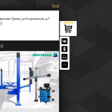
Вход
Орехово-Зуево, ул.Егорьевская, д.7
пустая
53
ТЫ