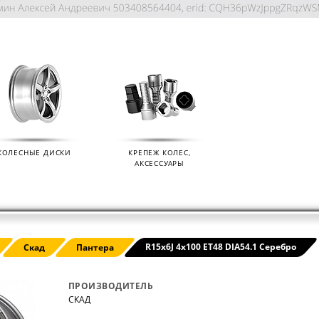
КОЛЕСНЫЕ ДИСКИ
КРЕПЕЖ КОЛЕС,
АКСЕССУАРЫ
KIAN
ДАТЧИКИ ДАВЛЕНИЯ В КОЛЕСА
ДИСК
R15x6J 4x100 ET48 DIA54.1 Серебро
Скад
Пантера
01.09.2024
07.02.2
ПРОИЗВОДИТЕЛЬ
СКАД
s (Ikon
Мы продаем датчики давления в колеса
Мы раз