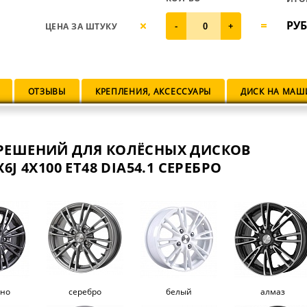
РУБ
ЦЕНА ЗА ШТУКУ
-
+
ОТЗЫВЫ
КРЕПЛЕНИЯ, АКСЕССУАРЫ
ДИСК НА МАШ
РЕШЕНИЙ ДЛЯ КОЛЁСНЫХ ДИСКОВ
6J 4X100 ET48 DIA54.1 СЕРЕБРО
ано
серебро
белый
алмаз