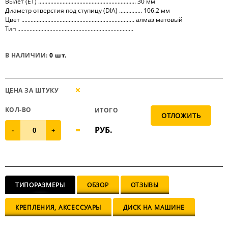
Вылет (ET) ................................................................ 30 мм
Диаметр отверстия под ступицу (DIA) ............... 106.2 мм
Цвет .......................................................................... алмаз матовый
Тип ............................................................................
В НАЛИЧИИ:
0 шт.
ЦЕНА ЗА ШТУКУ
КОЛ-ВО
ИТОГО
РУБ.
-
+
ТИПОРАЗМЕРЫ
ОБЗОР
ОТЗЫВЫ
КРЕПЛЕНИЯ, АКСЕССУАРЫ
ДИСК НА МАШИНЕ