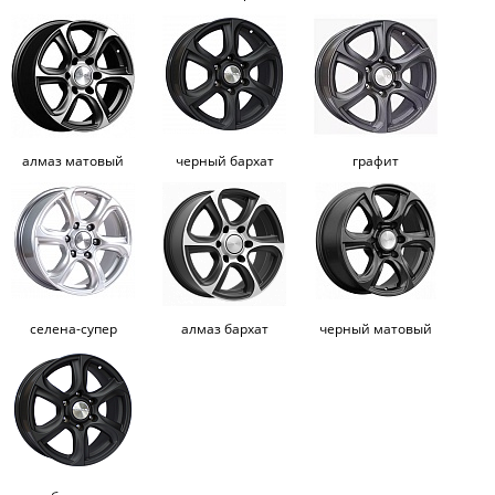
алмаз матовый
черный бархат
графит
селена-супер
алмаз бархат
черный матовый