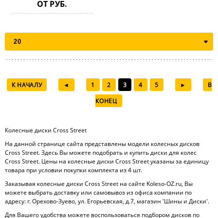
ОТ РУБ.
К НАЧАЛУ
◄
1
2
3
4
5
►
В
КОНЕЦ
Колесные диски Cross Street
На данной странице сайта представлены модели колесных дисков
Cross Street. Здесь Вы можете подобрать и купить диски для колес
Cross Street. Цены на колесные диски Cross Street указаны за единицу
товара при условии покупки комплекта из 4 шт.
Заказывая колесные диски Cross Street на сайте Koleso-OZ.ru, Вы
можете выбрать доставку или самовывоз из офиса компании по
адресу: г. Орехово-Зуево, ул. Егорьевская, д.7, магазин 'Шины и Диски'.
Для Вашего удобства можете воспользоваться подбором дисков по