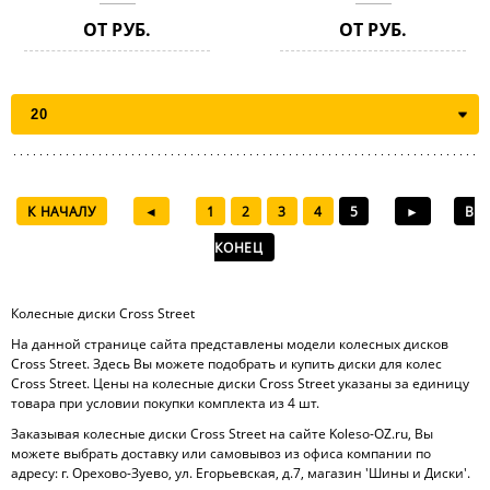
ОТ РУБ.
ОТ РУБ.
К НАЧАЛУ
◄
1
2
3
4
5
►
В
КОНЕЦ
Колесные диски Cross Street
На данной странице сайта представлены модели колесных дисков
Cross Street. Здесь Вы можете подобрать и купить диски для колес
Cross Street. Цены на колесные диски Cross Street указаны за единицу
товара при условии покупки комплекта из 4 шт.
Заказывая колесные диски Cross Street на сайте Koleso-OZ.ru, Вы
можете выбрать доставку или самовывоз из офиса компании по
адресу: г. Орехово-Зуево, ул. Егорьевская, д.7, магазин 'Шины и Диски'.